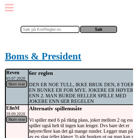
Boms & President
Reven
6er reglen
05.07.2020
Skriv svar
DEN ER NOE TULL, IKKE BRUK DEN, 8 TOERE 
EN BUNKE ER FOR MYE. JOKERE ER HØYERE
ENN 2. MAN BURDE HELLER SPILLE MED
JOKERE ENN 6ER REGELEN
ElinM
Alternativ spillemnåte
29.09.2020
Skriv svar
Vi spiller med 6 på riktig plass, joker mellom 2 og ess. V
spiller også helt til ingen kan lenger. Dvs bare det er
høyere/flere kan det gå mange runder. Legger man på 4
av en slag (eller kløver 3) går bunken ut og man kan sel