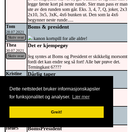
legge første kort på neste runde. Sier man pass er man
ute av den runden som går. Eks. 3, 4, 7, Q, joker, 2x3,
2x10, 3x5, 3xK, 4x6 bunken ut. Den som la 4x6
begynner neste runde.....
Tom
Boms & president
28.07.2021
Skriv svar
kanon kortspill for alle aldre!
Thea
Det er kjempegøy
30.07.2021
Skriv svar
Jeg syntes at Boms og President er skikkelig morsomt
fordi det kan endre seg så fort! Alle bør prøve det.
Terningkast 6????
Kristine
Dårlig taper
10.09.2021
Skriv svar
Hater spillet
Dette nettstedet bruker informasjonskapsler
Kristine
Dårlig taper
for funksjonalitet og analyser.
Lær mer
10.09.2021
Skriv svar
Hater spillet
Mats
Re: Dårlig taper
Greit!
28.09.2021
Skriv svar
haha
HelleS
BomsPresident