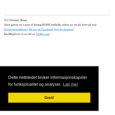
(C) Christian Berge
Send gjerne en e-post til brettspill1000 krøllalfa yahoo.no om du lurer på noe
Personvernerklering
Lik oss på Facebook
App for Android
KortRegler.no er en del av
Spillby.com
Dette nettstedet bruker informasjonskapsler
for funksjonalitet og analyser.
Lær mer
Greit!