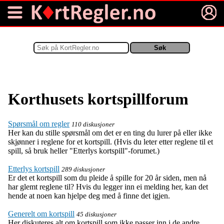
Warning
: Undefined array key 1 in
/home/brettimu/public_html/kortspill/index.php
on line
115
Korthusets kortspillforum
Spørsmål om regler
110 diskusjoner
Her kan du stille spørsmål om det er en ting du lurer på eller ikke
skjønner i reglene for et kortspill. (Hvis du leter etter reglene til et
spill, så bruk heller "Etterlys kortspill"-forumet.)
Etterlys kortspill
289 diskusjoner
Er det et kortspill som du pleide å spille for 20 år siden, men nå
har glemt reglene til? Hvis du legger inn ei melding her, kan det
hende at noen kan hjelpe deg med å finne det igjen.
Generelt om kortspill
45 diskusjoner
Her diskuteres alt om kortspill som ikke passer inn i de andre