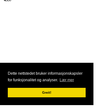
Dette nettstedet bruker informasjonskapsler
for funksjonalitet og analyser.
Lær mer
Greit!