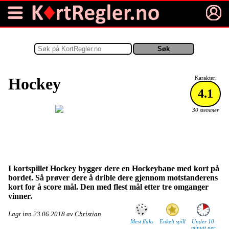
Hockey
Karakter:
4.1
30 stemmer
I kortspillet Hockey bygger dere en Hockeybane med kort på
bordet. Så prøver dere å drible dere gjennom motstanderens
kort for å score mål. Den med flest mål etter tre omganger
vinner.
Lagt inn
23.06.2018
av
Christian
Mest flaks
Enkelt spill
Under 10
minutt per