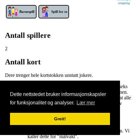
omgang
Barne­spill
Spill for to
Antall spillere
2
Antall kort
Dere trenger hele kortstokken unntatt jokere.
Man har ingen håndkort i dette spillet. Istedenfor har man seks
kort hver som ligger i pyramideform på bordet foran personen.
Dette nettstedet bruker informasjonskapsler
Helst bør dere sitte rett ovenfor hverandre på bordet, sånn at alle
for funksjonalitet og analyser.
Lær mer
12 kortene til sammen ligner på en hockeybane. Restene av
kortene legges i en bunke med forsida ned.
Greit!
Sånn skal kortene legges:
Først ett kort med forsida ned nærmest personen. Vi
kaller dette for "målvakt".