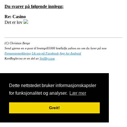
Du svarer på følgende innlegg:
Re: Casino
Det er lov
(C) Christian Berge
Send gjerne en e-post til brettspill1000 krøllalfa yahoo.no om du lurer på noe
Personvernerklering
Lik oss på Facebook
App for Android
KortRegler.no er en del av
Spillby.com
Dette nettstedet bruker informasjonskapsler
for funksjonalitet og analyser.
Lær mer
Greit!