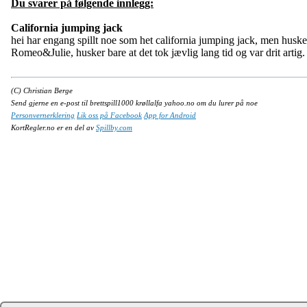
Du svarer på følgende innlegg:
California jumping jack
hei har engang spillt noe som het california jumping jack, men huske
Romeo&Julie, husker bare at det tok jævlig lang tid og var drit artig.
(C) Christian Berge
Send gjerne en e-post til brettspill1000 krøllalfa yahoo.no om du lurer på noe
Personvernerklering
Lik oss på Facebook
App for Android
KortRegler.no er en del av
Spillby.com