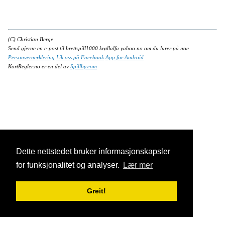
(C) Christian Berge
Send gjerne en e-post til brettspill1000 krøllalfa yahoo.no om du lurer på noe
Personvernerklering
Lik oss på Facebook
App for Android
KortRegler.no er en del av
Spillby.com
Dette nettstedet bruker informasjonskapsler
for funksjonalitet og analyser.
Lær mer
Greit!