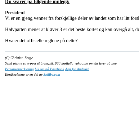
Du svarer på følgende innlegg:
President
Vi er en gjeng venner fra forskjellige deler av landet som har litt fors
Halvparten mener at kløver 3 er det beste kortet og kan overgå alt, d
Hva er det offisielle reglene på dette?
(C) Christian Berge
Send gjerne en e-post til brettspill1000 krøllalfa yahoo.no om du lurer på noe
Personvernerklering
Lik oss på Facebook
App for Android
KortRegler.no er en del av
Spillby.com