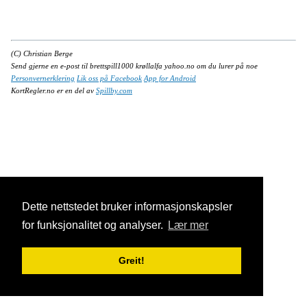
(C) Christian Berge
Send gjerne en e-post til brettspill1000 krøllalfa yahoo.no om du lurer på noe
Personvernerklering
Lik oss på Facebook
App for Android
KortRegler.no er en del av
Spillby.com
Dette nettstedet bruker informasjonskapsler
for funksjonalitet og analyser.
Lær mer
Greit!