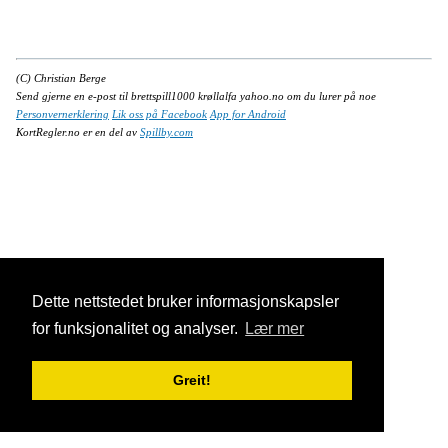
(C) Christian Berge
Send gjerne en e-post til brettspill1000 krøllalfa yahoo.no om du lurer på noe
Personvernerklering
Lik oss på Facebook
App for Android
KortRegler.no er en del av
Spillby.com
Dette nettstedet bruker informasjonskapsler
for funksjonalitet og analyser.
Lær mer
Greit!