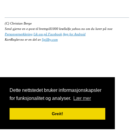
(C) Christian Berge
Send gjerne en e-post til brettspill1000 krøllalfa yahoo.no om du lurer på noe
Personvernerklering
Lik oss på Facebook
App for Android
KortRegler.no er en del av
Spillby.com
Dette nettstedet bruker informasjonskapsler
for funksjonalitet og analyser.
Lær mer
Greit!