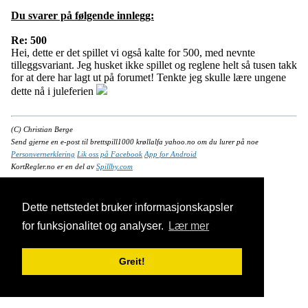
Du svarer på følgende innlegg:
Re: 500
Hei, dette er det spillet vi også kalte for 500, med nevnte
tilleggsvariant. Jeg husket ikke spillet og reglene helt så tusen takk
for at dere har lagt ut på forumet! Tenkte jeg skulle lære ungene
dette nå i juleferien
(C) Christian Berge
Send gjerne en e-post til brettspill1000 krøllalfa yahoo.no om du lurer på noe
Personvernerklering
Lik oss på Facebook
App for Android
KortRegler.no er en del av
Spillby.com
Dette nettstedet bruker informasjonskapsler
for funksjonalitet og analyser.
Lær mer
Greit!