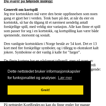
Du svarer på følgende innlegg:
Generelt om kortspill
Jeg tror kortstokken må være den beste oppfinnelsen som noen
gang er gjort her i verden. Tenk bare på det, at når du eier en
kortstokk, så har du tilgang til et nærmest uendelig antall
forskjellige spill, med veldig stor variasjon. Alle kan finne et spill
som passer for seg i en kortstokk, og kortspilling kan være både
spennende, morsomt og sosialt.
Den vanligste kortstokken i Norge består av 54 kort. Det er 13
kort med fire forskjellige symboler, og i tillegg to ekstrakort kalt
jokere. Symbolene er det vanlig å kalle for "farger".
De fleste kortene har en påskrevet tallverdi, men på noen av
kortene er det en bokstav istedenfor. Nøyaktig hva slags verdi
kortene har varierer fra spill til spill, men mest vanlig er følgende:
Dette nettstedet bruker informasjonskapsler
Kort
Navn
Vanlig verdi
for funksjonalitet og analyser.
Lær mer
A
Ess
Enten 1 eller 14
J
Knekt
11
Q
Dame/Dronning
12
Greit!
K
Konge
13
På nettstedet KortRegler.no kan du finne regler for mange