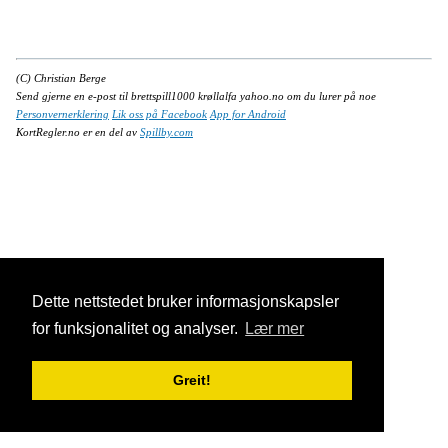
(C) Christian Berge
Send gjerne en e-post til brettspill1000 krøllalfa yahoo.no om du lurer på noe
Personvernerklering
Lik oss på Facebook
App for Android
KortRegler.no er en del av
Spillby.com
Dette nettstedet bruker informasjonskapsler
for funksjonalitet og analyser.
Lær mer
Greit!