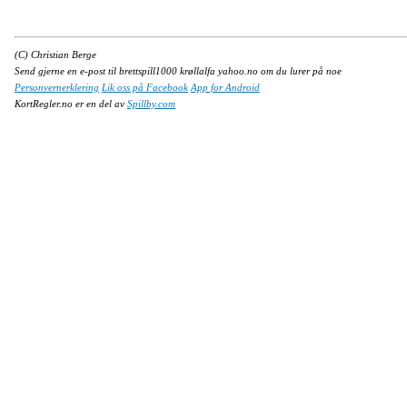
(C) Christian Berge
Send gjerne en e-post til brettspill1000 krøllalfa yahoo.no om du lurer på noe
Personvernerklering
Lik oss på Facebook
App for Android
KortRegler.no er en del av
Spillby.com