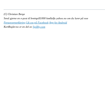
(C) Christian Berge
Send gjerne en e-post til brettspill1000 krøllalfa yahoo.no om du lurer på noe
Personvernerklering
Lik oss på Facebook
App for Android
KortRegler.no er en del av
Spillby.com