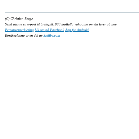
(C) Christian Berge
Send gjerne en e-post til brettspill1000 krøllalfa yahoo.no om du lurer på noe
Personvernerklering
Lik oss på Facebook
App for Android
KortRegler.no er en del av
Spillby.com