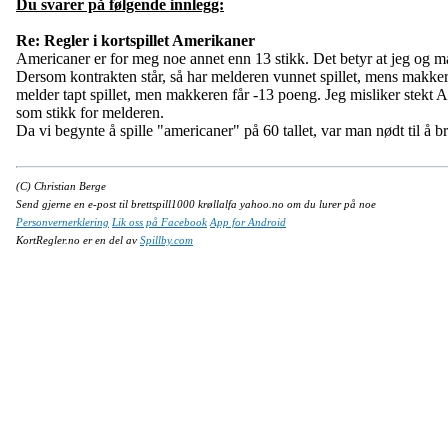
Du svarer på følgende innlegg:
Re: Regler i kortspillet Amerikaner
Americaner er for meg noe annet enn 13 stikk. Det betyr at jeg og ma
Dersom kontrakten står, så har melderen vunnet spillet, mens makker
melder tapt spillet, men makkeren får -13 poeng. Jeg misliker stekt 
som stikk for melderen.
Da vi begynte å spille "americaner" på 60 tallet, var man nødt til å
(C) Christian Berge
Send gjerne en e-post til brettspill1000 krøllalfa yahoo.no om du lurer på noe
Personvernerklering
Lik oss på Facebook
App for Android
KortRegler.no er en del av
Spillby.com