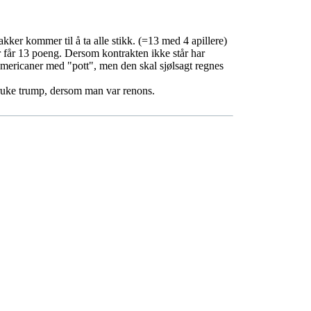
kker kommer til å ta alle stikk. (=13 med 4 apillere)
 får 13 poeng. Dersom kontrakten ikke står har
Americaner med "pott", men den skal sjølsagt regnes
 bruke trump, dersom man var renons.