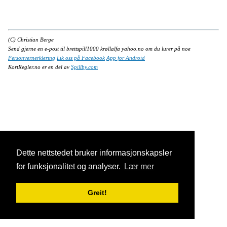
(C) Christian Berge
Send gjerne en e-post til brettspill1000 krøllalfa yahoo.no om du lurer på noe
Personvernerklering
Lik oss på Facebook
App for Android
KortRegler.no er en del av
Spillby.com
Dette nettstedet bruker informasjonskapsler
for funksjonalitet og analyser.
Lær mer
Greit!