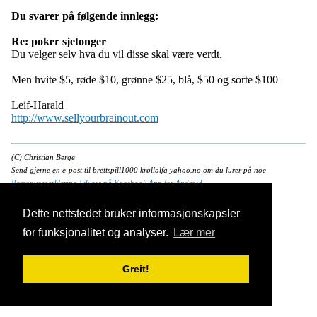
Du svarer på følgende innlegg:
Re: poker sjetonger
Du velger selv hva du vil disse skal være verdt.
Men hvite $5, røde $10, grønne $25, blå, $50 og sorte $100
Leif-Harald
http://www.sellyourbrainout.com
(C) Christian Berge
Send gjerne en e-post til brettspill1000 krøllalfa yahoo.no om du lurer på noe
Personvernerklering
Lik oss på Facebook
App for Android
KortRegler.no er en del av
Spillby.com
Dette nettstedet bruker informasjonskapsler
for funksjonalitet og analyser.
Lær mer
Greit!