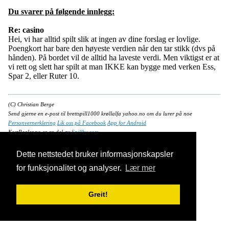
Du svarer på følgende innlegg:
Re: casino
Hei, vi har alltid spilt slik at ingen av dine forslag er lovlige.
Poengkort har bare den høyeste verdien når den tar stikk (dvs på
hånden). På bordet vil de alltid ha laveste verdi. Men viktigst er at
vi rett og slett har spilt at man IKKE kan bygge med verken Ess,
Spar 2, eller Ruter 10.
(C) Christian Berge
Send gjerne en e-post til brettspill1000 krøllalfa yahoo.no om du lurer på noe
Personvernerklering
Lik oss på Facebook
App for Android
KortRegler.no er en del av
Spillby.com
Dette nettstedet bruker informasjonskapsler
for funksjonalitet og analyser.
Lær mer
Greit!