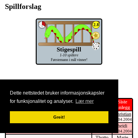
Spillforslag
2.8
Stigespill
1-10 spillere
Førstemann i mål vinner!
Andre forumtråder
Dette nettstedet bruker informasjonskapsler
for funksjonalitet og analyser.
Lær mer
Startet
Siste
Emne
av
innlegg
PIP
Christian
Pinacle
Greit!
08.04.2004
09.04.2004
heidi
heidi
navn på kortspill
10.04.2004
10.04.2004
Thotto
Marie