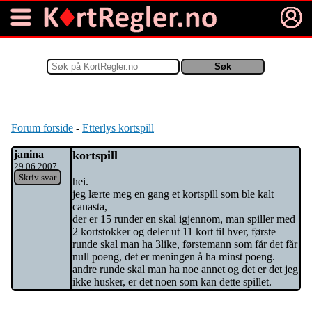
Warning
: Undefined array key 2 in
/home/brettimu/public_html/kortspill/index.php
on line
134
Forum forside
-
Etterlys kortspill
janina
kortspill
29.06.2007
Skriv svar
hei.
jeg lærte meg en gang et kortspill som ble kalt
canasta,
der er 15 runder en skal igjennom, man spiller med
2 kortstokker og deler ut 11 kort til hver, første
runde skal man ha 3like, førstemann som får det får
null poeng, det er meningen å ha minst poeng.
andre runde skal man ha noe annet og det er det jeg
ikke husker, er det noen som kan dette spillet.