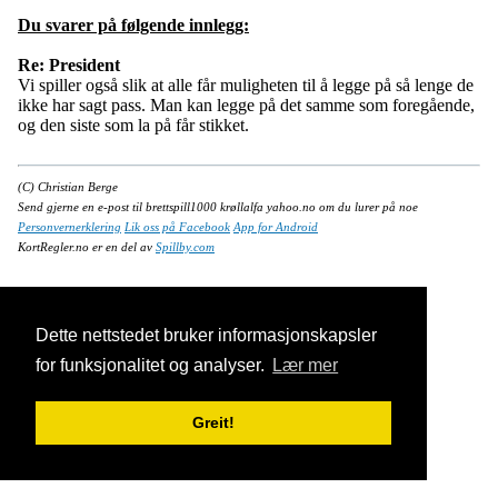
Du svarer på følgende innlegg:
Re: President
Vi spiller også slik at alle får muligheten til å legge på så lenge de
ikke har sagt pass. Man kan legge på det samme som foregående,
og den siste som la på får stikket.
(C) Christian Berge
Send gjerne en e-post til brettspill1000 krøllalfa yahoo.no om du lurer på noe
Personvernerklering
Lik oss på Facebook
App for Android
KortRegler.no er en del av
Spillby.com
Dette nettstedet bruker informasjonskapsler
for funksjonalitet og analyser.
Lær mer
Greit!