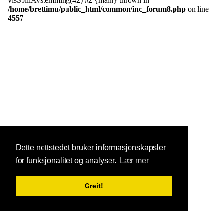
visSpillAvstemming(42) #2 {main} thrown in
/home/brettimu/public_html/common/inc_forum8.php
on line
4557
Dette nettstedet bruker informasjonskapsler
for funksjonalitet og analyser.
Lær mer
Greit!