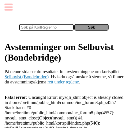
Avstemminger om Selbuvist
(Bondebridge)
På denne sida ser du resultatet fra avstemmingene om kortspillet
Selbuvist (Bondebridge)
. Hvis du også ønsker å stemme, så finner
du avstemmingsskjema
rett under reglene
.
Fatal error
: Uncaught Error: mysqli_stmt object is already closed
in /home/brettimu/public_html/common/inc_forum8.php:4557
Stack trace: #0
/home/brettimu/public_html/common/inc_forum8.php(4557):
mysqli_stmt_close(Object(mysqli_stmt)) #1
/home/brettimu/public_html/kortspill/index.php(540):