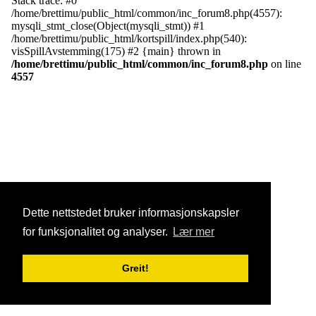
Stack trace: #0
/home/brettimu/public_html/common/inc_forum8.php(4557):
mysqli_stmt_close(Object(mysqli_stmt)) #1
/home/brettimu/public_html/kortspill/index.php(540):
visSpillAvstemming(175) #2 {main} thrown in
/home/brettimu/public_html/common/inc_forum8.php
on line
4557
Dette nettstedet bruker informasjonskapsler
for funksjonalitet og analyser.
Lær mer
Greit!