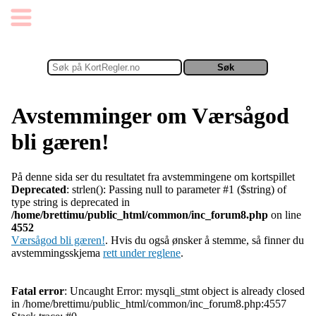
Avstemminger om Værsågod
bli gæren!
På denne sida ser du resultatet fra avstemmingene om kortspillet
Deprecated
: strlen(): Passing null to parameter #1 ($string) of
type string is deprecated in
/home/brettimu/public_html/common/inc_forum8.php
on line
4552
Værsågod bli gæren!
. Hvis du også ønsker å stemme, så finner du
avstemmingsskjema
rett under reglene
.
Fatal error
: Uncaught Error: mysqli_stmt object is already closed
in /home/brettimu/public_html/common/inc_forum8.php:4557