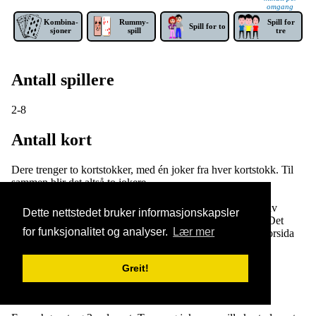
omgang
Kom­bina­
Rummy-
Spill for
Spill for to
sjoner
spill
tre
Antall spillere
2-8
Antall kort
Dere trenger to kortstokker, med én joker fra hver kortstokk. Til
sammen blir det altså to jokere.
Stokk alle kortene, og del ut ti kort til hver spiller. Resten av
Dette nettstedet bruker informasjonskapsler
kortene settes i en bunke midt på bordet med forsida ned. Det
for funksjonalitet og analyser.
Lær mer
øverste kortet i bunken snus og legges ved siden av med forsida
opp. Dette kortet er begynnelsen på kastehaugen.
Greit!
Kortenes verdi