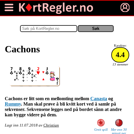
Cachons
Karakter:
4.4
13 stemmer
Cachons er litt som en mellomting mellom
Canasta
og
Rummy
. Man skal prøve å bli kvitt kort ved å samle på
sekvenser. Sekvensene legges ned på bordet sånn at andre
kan bygge videre på dem.
Lagt inn
11.07.2018
av
Christian
Greit spill
Mer enn 30
minutt per