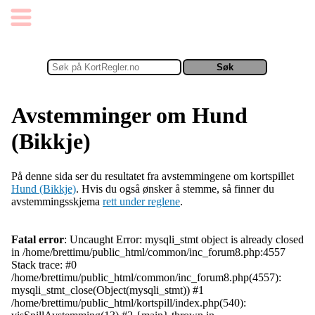
Avstemminger om Hund
(Bikkje)
På denne sida ser du resultatet fra avstemmingene om kortspillet
Hund (Bikkje)
. Hvis du også ønsker å stemme, så finner du
avstemmingsskjema
rett under reglene
.
Fatal error
: Uncaught Error: mysqli_stmt object is already closed
in /home/brettimu/public_html/common/inc_forum8.php:4557
Stack trace: #0
/home/brettimu/public_html/common/inc_forum8.php(4557):
mysqli_stmt_close(Object(mysqli_stmt)) #1
/home/brettimu/public_html/kortspill/index.php(540):