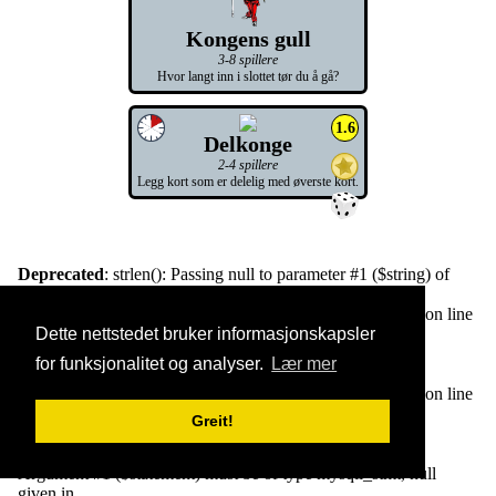
Kongens gull
3-8 spillere
Hvor langt inn i slottet tør du å gå?
1.6
Delkonge
2-4 spillere
Legg kort som er delelig med øverste kort.
Deprecated
: strlen(): Passing null to parameter #1 ($string) of
type string is deprecated in
/home/brettimu/public_html/common/inc_forum8.php
on line
3880
Dette nettstedet bruker informasjonskapsler
for funksjonalitet og analyser.
Lær mer
Warning
: Undefined variable $resultat in
/home/brettimu/public_html/common/inc_forum8.php
on line
3922
Greit!
Fatal error
: Uncaught TypeError: mysqli_stmt_close():
Argument #1 ($statement) must be of type mysqli_stmt, null
given in