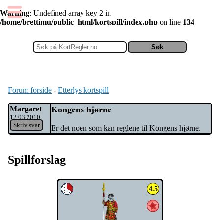
Warning
: Undefined array key 2 in
/home/brettimu/public_html/kortspill/index.php
on line
134
Forum forside
-
Etterlys kortspill
Margaret
Kongens hjørne
12.03.2010
Skriv svar
Er det noen som kan reglene til Kongens hjørne.
Spillforslag
4.5