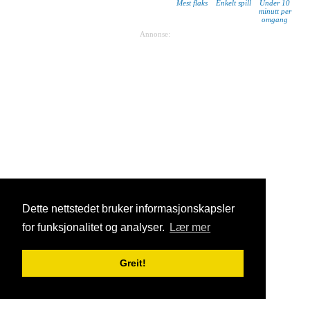
Mest flaks
Enkelt spill
Under 10
minutt per
omgang
Annonse:
Dette nettstedet bruker informasjonskapsler
for funksjonalitet og analyser.
Lær mer
Greit!