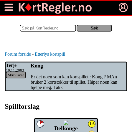
Warning
: Undefined array key 2 in
/home/brettimu/public_html/kortspill/index.php
on line
134
Forum forside
-
Etterlys kortspill
Terje
Kong
10.11.2003
Skriv svar
Er det noen som kan kortspillet : Kong ? MAn
bruker 2 kortstokker til spillet. Håper noen kan
hjelpe meg. Takk
Spillforslag
1.6
Delkonge