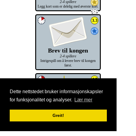
2-4 spillere
Legg kort som er delelig med øverste kort.
3.3
Brev til kongen
2-4 spillere
Intrigespill om å levere brev til kongen
først.
4.5
Dette nettstedet bruker informasjonskapsler
for funksjonalitet og analyser.
Lær mer
Kongens gull
3-8 spillere
Greit!
Hvor langt inn i slottet tør du å gå?