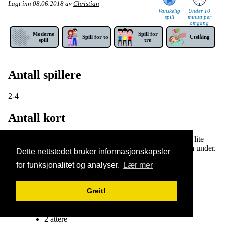
Lagt inn
08.06.2018
av
Christian
Vanskelig
Under 10
spill
minutt per
omgang
Mod­erne
Spill for
Spill for to
Utslåing
spill
tre
Antall spillere
2-4
Antall kort
Dette spillet bruker
ikke
hele kortstokken. Faktisk er det så lite
som 16 kort som brukes. Hvilke kort dette er ser dere i lista under.
Dette nettstedet bruker informasjonskapsler
Fargen på kortene har ingen betydning.
for funksjonalitet og analyser.
Lær mer
1 konge
1 dame
Greit!
1 knekt
2 tiere
2 niere
2 åttere