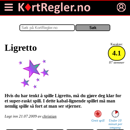
Ligretto
Karakter:
4.1
87 stemmer
Hvis du har tenkt å spille Ligretto, må du gjøre deg klar for
et super-raskt spill. I dette kabal-lignende spillet må man
nemlig spille så fort at man ser stjerner.
Lagt inn
21.07.2009
av
christian
Greit spill
Under 10
minutt per
omgang