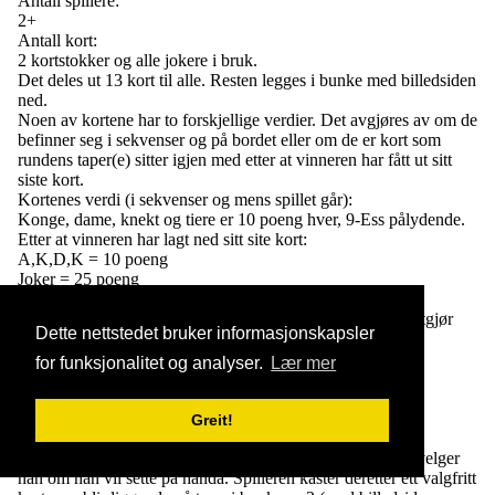
Antall spillere:
2+
Antall kort:
2 kortstokker og alle jokere i bruk.
Det deles ut 13 kort til alle. Resten legges i bunke med billedsiden
ned.
Noen av kortene har to forskjellige verdier. Det avgjøres av om de
befinner seg i sekvenser og på bordet eller om de er kort som
rundens taper(e) sitter igjen med etter at vinneren har fått ut sitt
siste kort.
Kortenes verdi (i sekvenser og mens spillet går):
Konge, dame, knekt og tiere er 10 poeng hver, 9-Ess pålydende.
Etter at vinneren har lagt ned sitt site kort:
A,K,D,K = 10 poeng
Joker = 25 poeng
9-2 = pålydende
"Åpning": 1 eller flere sekvenser av kort som tilsammen utgjør
Dette nettstedet bruker informasjonskapsler
minst 40 poeng.
Meningen med spillet: Å unngå å komme til 201 poeng.
for funksjonalitet og analyser.
Lær mer
Slik spiller man:
Greit!
Spilleren til venstre for giver trekker ett kort. Dette kortet velger
han om han vil sette på hånda. Spilleren kaster deretter ett valgfritt