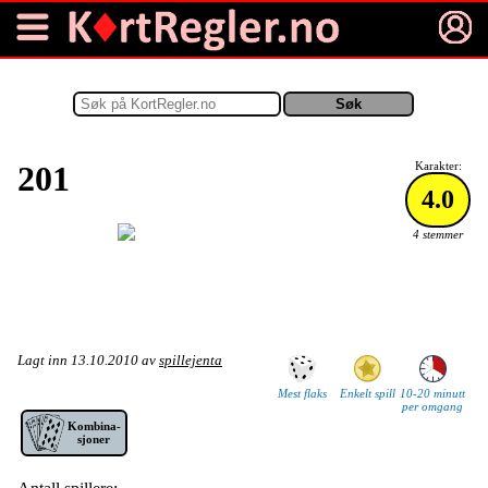
Deprecated
: strlen(): Passing null to parameter #1 ($string) of type
string is deprecated in
/home/brettimu/public_html/kortspill/index.php
on line
235
201
Karakter:
4.0
4 stemmer
Lagt inn
13.10.2010
av
spillejenta
Mest flaks
Enkelt spill
10-20 minutt
per omgang
Kom­bina­
sjoner