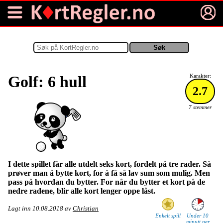
Golf: 6 hull
Karakter:
2.7
7 stemmer
I dette spillet får alle utdelt seks kort, fordelt på tre rader. Så
prøver man å bytte kort, for å få så lav sum som mulig. Men
pass på hvordan du bytter. For når du bytter et kort på de
nedre radene, blir alle kort lenger oppe låst.
Lagt inn
10.08.2018
av
Christian
Enkelt spill
Under 10
minutt per