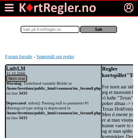
Warning
: Undefined array key 2 in
/home/brettimu/public_html/kortspill/index.php
on line
134
Forum forside
-
Spørsmål om regler
LadyLM
Regler
31.10.2006
kortspillet"Te
Skriv svar
Warning
: Undefined variable $bilde in
For noen aar siden
/home/brettimu/public_html/common/inc_forum8.php
jeg et morsomt kor
on line
3435
vi kalte "Texas".(
Deprecated
: strlen(): Passing null to parameter #1
poker altsaa -> so
($string) of type string is deprecated in
Texas Hold'em)
/home/brettimu/public_html/common/inc_forum8.php
Men d eneste jeg 
on line
3435
er at man visstnok
kunne vaere to spil
og at man spilte m
kortstokker. Den 