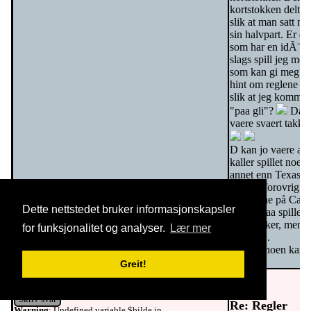
kortstokken deltes 
slik at man satt m
sin halvpart. Er d
som har en idÃ¨ 
slags spill jeg men
som kan gi meg et 
hint om reglene vi
slik at jeg kommer 
"paa gli"?
Da vi
vaere svaert takkn
D kan jo vaere at 
kaller spillet noe h
annet enn Texas.
Jeg har forovrig s
ut reglene på Cana
Dette nettstedet bruker informasjonskapsler
som ogsaa spilles 
kortstokker, men d
for funksjonalitet og analyser.
Lær mer
ikke det..
Haaper noen kan h
Greit!
tonecat
06.12.2007
Skriv svar
Re: Regler
Warning
: Undefined variable $bilde in